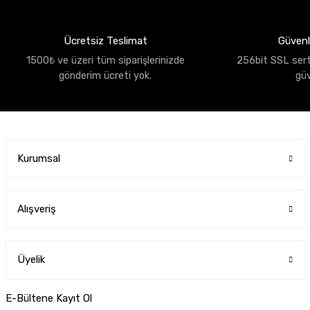
Ücretsiz Teslimat
Güvenli
1500₺ ve üzeri tüm siparişlerinizde
256bit SSL sertif
gönderim ücreti yok.
gü
Kurumsal
Alışveriş
Üyelik
E-Bültene Kayıt Ol