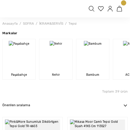
Anasayfa
SOFRA
İKRAM&SERVİS
Tepsi
Markalar
Paşabahçe
Nehir
Bambum
AC
Toplam 39 ürün