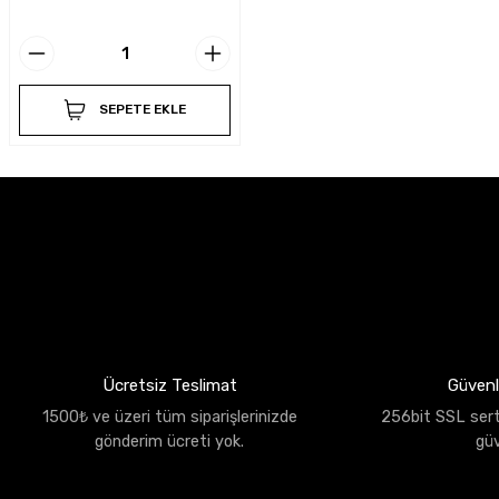
SEPETE EKLE
Ücretsiz Teslimat
Güvenli
1500₺ ve üzeri tüm siparişlerinizde
256bit SSL sertif
gönderim ücreti yok.
gü