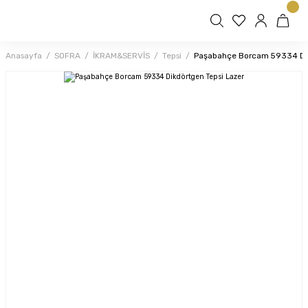
Anasayfa
SOFRA
İKRAM&SERVİS
Tepsi
Paşabahçe Borcam 59334 Dik