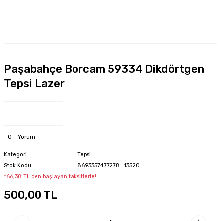
Paşabahçe Borcam 59334 Dikdörtgen
Tepsi Lazer
0 - Yorum
Kategori
Tepsi
Stok Kodu
8693357477278_13520
*66,38 TL den başlayan taksitlerle!
500,00 TL