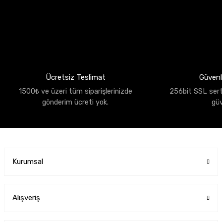
Ücretsiz Teslimat
Güvenli
1500₺ ve üzeri tüm siparişlerinizde
256bit SSL sertif
gönderim ücreti yok.
gü
Kurumsal
Alışveriş