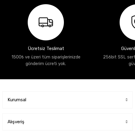
Ücretsiz Teslimat
Güvenli
1500₺ ve üzeri tüm siparişlerinizde
256bit SSL sertif
gönderim ücreti yok.
gü
Kurumsal
Alışveriş