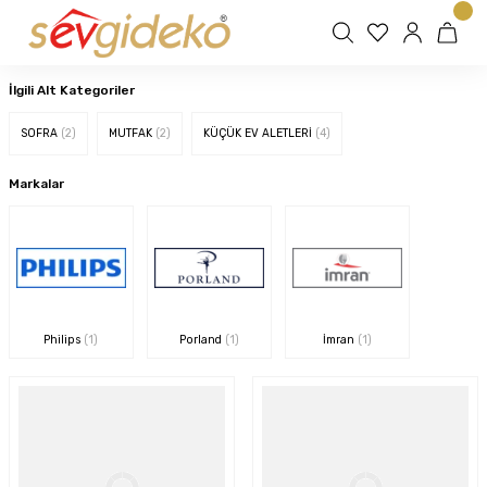
İlgili Alt Kategoriler
SOFRA
(2)
MUTFAK
(2)
KÜÇÜK EV ALETLERİ
(4)
Markalar
Philips
(1)
Porland
(1)
İmran
(1)