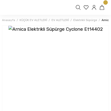
Anasayfa
KÜÇÜK EV ALETLERİ
EV ALETLERİ
Elektrikli Süpürge
Arnica