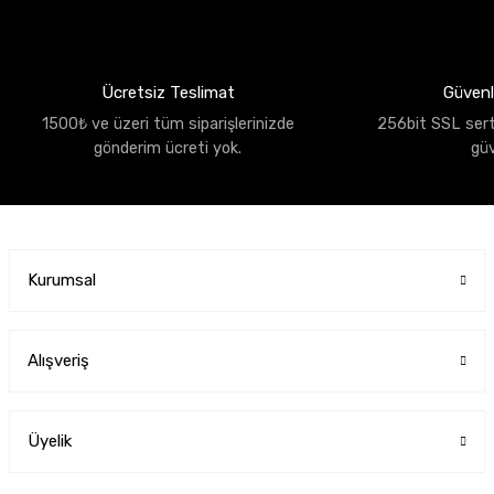
Ücretsiz Teslimat
Güvenli
1500₺ ve üzeri tüm siparişlerinizde
256bit SSL sertif
gönderim ücreti yok.
gü
Kurumsal
Alışveriş
Üyelik