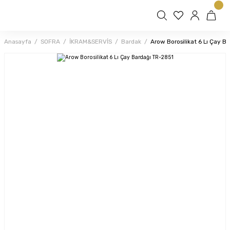
Anasayfa
SOFRA
İKRAM&SERVİS
Bardak
Arow Borosilikat 6 Lı Çay B