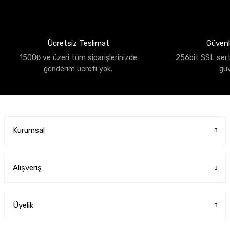
Ücretsiz Teslimat
Güvenli
1500₺ ve üzeri tüm siparişlerinizde
256bit SSL sertif
gönderim ücreti yok.
gü
Kurumsal
Alışveriş
Üyelik