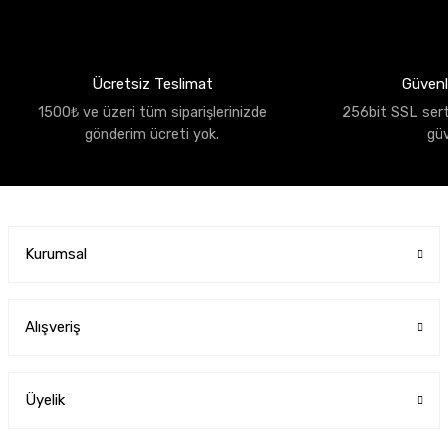
Ücretsiz Teslimat
Güvenli
1500₺ ve üzeri tüm siparişlerinizde
256bit SSL sertif
gönderim ücreti yok.
gü
Kurumsal
Alışveriş
Üyelik