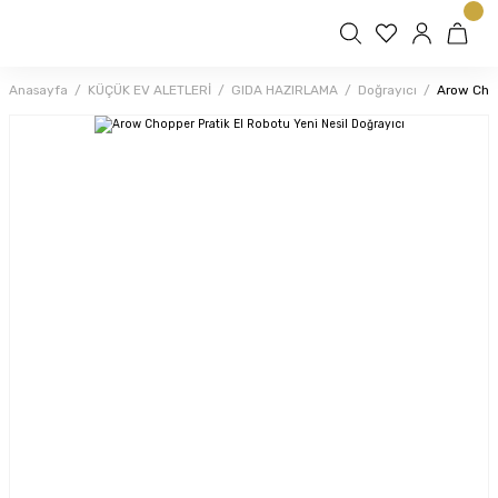
Anasayfa
KÜÇÜK EV ALETLERİ
GIDA HAZIRLAMA
Doğrayıcı
Arow Chop