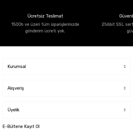
Ücretsiz Teslimat
Güvenli
1500₺ ve üzeri tüm siparişlerinizde
256bit SSL sertif
gönderim ücreti yok.
gü
Kurumsal
Alışveriş
Üyelik
E-Bültene Kayıt Ol