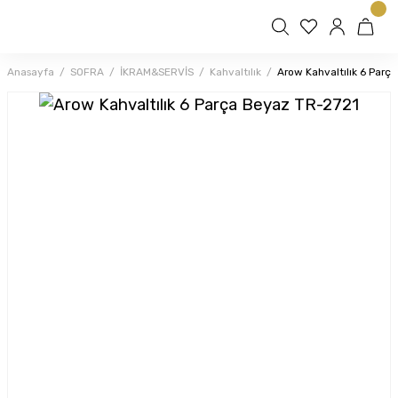
Anasayfa
SOFRA
İKRAM&SERVİS
Kahvaltılık
Arow Kahvaltılık 6 Parç