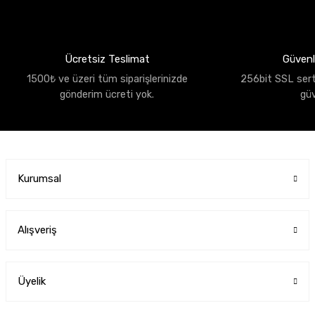
Ücretsiz Teslimat
Güvenli
1500₺ ve üzeri tüm siparişlerinizde
256bit SSL sertif
gönderim ücreti yok.
gü
Kurumsal
Alışveriş
Üyelik