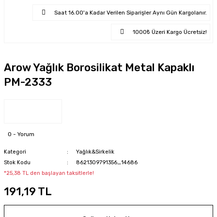
Saat 16.00'a Kadar Verilen Siparişler Aynı Gün Kargolanır.
1000₺ Üzeri Kargo Ücretsiz!
Arow Yağlık Borosilikat Metal Kapaklı
PM-2333
0 - Yorum
Kategori
Yağlık&Sirkelik
Stok Kodu
8621309791356_14686
*25,38 TL den başlayan taksitlerle!
191,19 TL