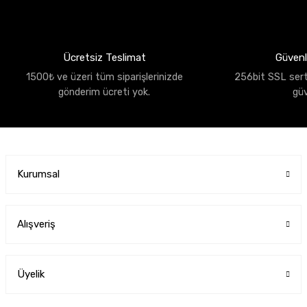
Ücretsiz Teslimat
Güvenli
1500₺ ve üzeri tüm siparişlerinizde
256bit SSL sertif
gönderim ücreti yok.
gü
Kurumsal
Alışveriş
Üyelik