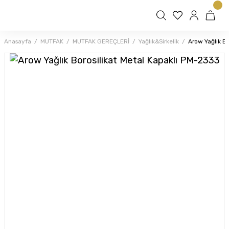
Anasayfa
MUTFAK
MUTFAK GEREÇLERİ
Yağlık&Sirkelik
Arow Yağlık B