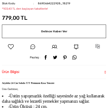
Stok Kodu
8690664222928_18219
*103,43 TL den başlayan taksitlerle!
779,00 TL
Gelince Haber Ver
Paylaş :
Ürün Bilgisi
Aryıldız 24 Cm Solıdo T/T Premıum Kısa Tencere
Ürün Özellikleri;
-Üstün yapışmazlık özelliği sayesinde az yağ kullanarak
daha sağlıklı ve lezzetli yemekler yapmanızı sağlar.
-Ürün Ölçüsü : 24 cm.