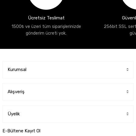
Ücretsiz Teslimat
Güvenli
1500₺ ve üzeri tüm siparişlerinizde
256bit SSL sertif
gönderim ücreti yok.
gü
Kurumsal
Alışveriş
Üyelik
E-Bültene Kayıt Ol