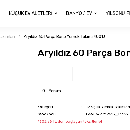
KÜÇÜK EV ALETLERİ
BANYO / EV
YILSONU F
Takımları
Aryıldız 60 Parça Bone Yemek Takımı 40013
Aryıldız 60 Parça B
0 - Yorum
Kategori
12 Kişilik Yemek Takımları
Stok Kodu
8690664212615_13459
*603,56 TL den başlayan taksitlerle!