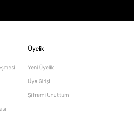
Üyelik
eşmesi
Yeni Üyelik
Üye Girişi
Şifremi Unuttum
ası