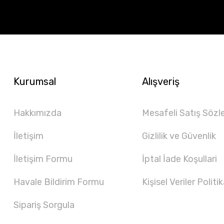
Kurumsal
Alışveriş
Hakkımızda
Mesafeli Satış Sözl
İletişim
Gizlilik ve Güvenlik
İletişim Formu
İptal İade Koşullari
Havale Bildirim Formu
Kişisel Veriler Politik
Sipariş Sorgula