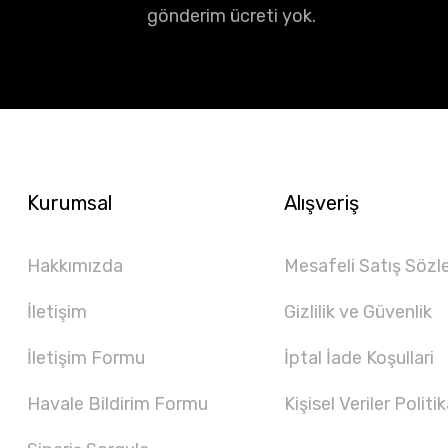
gönderim ücreti yok.
Kurumsal
Alışveriş
Hakkımızda
Mesafeli Satış Sözl
İletişim
Gizlilik ve Güvenlik
İletişim Formu
İptal İade Koşullari
Havale Bildirim Formu
Kişisel Veriler Politik