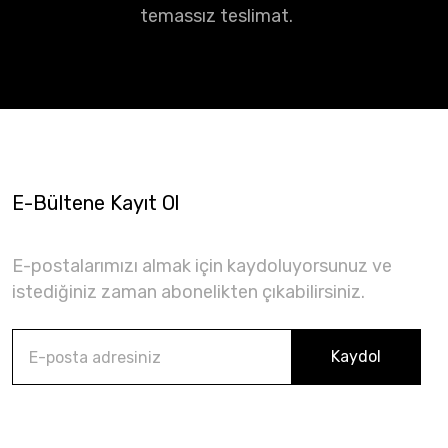
temassız teslimat.
E-Bültene Kayıt Ol
E-postalarımızı almak için kaydoluyorsunuz ve
istediğiniz zaman abonelikten çıkabilirsiniz.
Kaydol