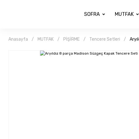
SOFRA
MUTFAK
Anasayfa
MUTFAK
PİŞİRME
Tencere Setleri
Aryı