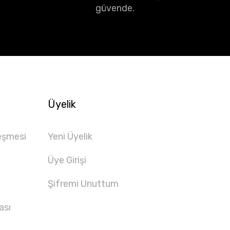
güvende.
Üyelik
eşmesi
Yeni Üyelik
Üye Girişi
Şifremi Unuttum
ası