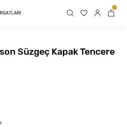
IRSATLARI
dison Süzgeç Kapak Tencere
8