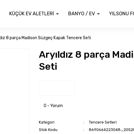
KÜÇÜK EV ALETLERİ
BANYO / EV
YILSONU F
ldız 8 parça Madison Süzgeç Kapak Tencere Seti
Aryıldız 8 parça Ma
Seti
0 - Yorum
Kategori
Tencere Setleri
Stok Kodu
8690664223048_2052