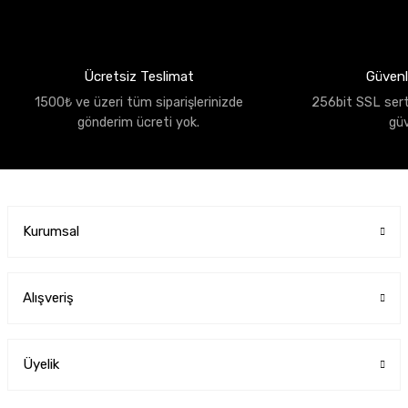
Ücretsiz Teslimat
Güvenli
1500₺ ve üzeri tüm siparişlerinizde
256bit SSL sertif
gönderim ücreti yok.
gü
Kurumsal
Alışveriş
Üyelik