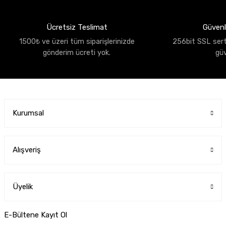
Ücretsiz Teslimat
Güvenli
1500₺ ve üzeri tüm siparişlerinizde
256bit SSL sertif
gönderim ücreti yok.
gü
Kurumsal
Alışveriş
Üyelik
E-Bültene Kayıt Ol