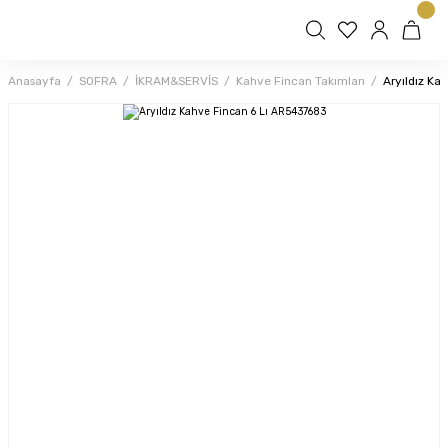
Anasayfa
SOFRA
İKRAM&SERVİS
Kahve Fincan Takımları
Aryıldız K