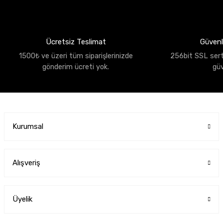
Ücretsiz Teslimat
Güvenli
1500₺ ve üzeri tüm siparişlerinizde
256bit SSL sertif
gönderim ücreti yok.
gü
Kurumsal
Alışveriş
Üyelik