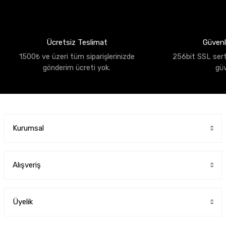
Ücretsiz Teslimat
Güvenli
1500₺ ve üzeri tüm siparişlerinizde
256bit SSL sertif
gönderim ücreti yok.
gü
Kurumsal
Alışveriş
Üyelik