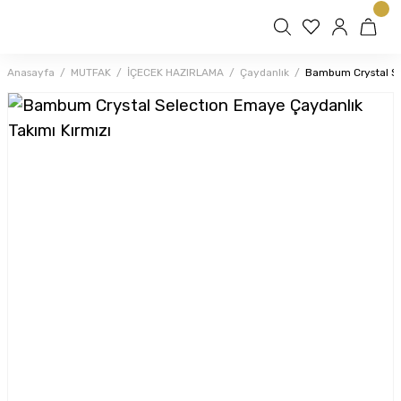
Anasayfa
MUTFAK
İÇECEK HAZIRLAMA
Çaydanlık
Bambum Crystal Se