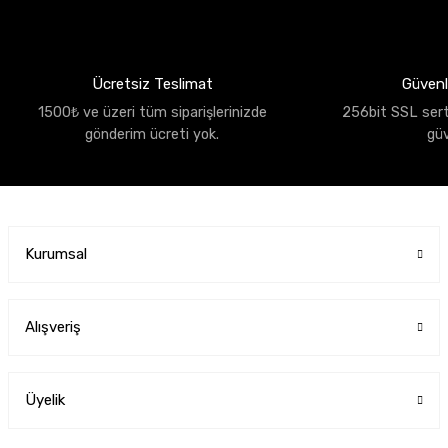
Ücretsiz Teslimat
Güvenli
1500₺ ve üzeri tüm siparişlerinizde
256bit SSL sertif
gönderim ücreti yok.
gü
Kurumsal
Alışveriş
Üyelik