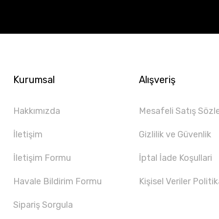
Kurumsal
Alışveriş
Hakkımızda
Mesafeli Satış Sözl
İletişim
Gizlilik ve Güvenlik
İletişim Formu
İptal İade Koşullari
Havale Bildirim Formu
Kişisel Veriler Politik
Sipariş Sorgula