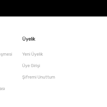
Üyelik
eşmesi
Yeni Üyelik
Üye Girişi
Şifremi Unuttum
ası