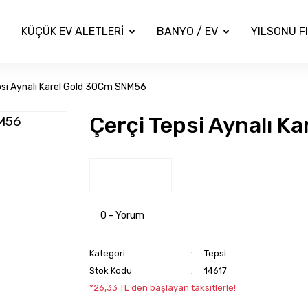
KÜÇÜK EV ALETLERİ
BANYO / EV
YILSONU F
psi Aynalı Karel Gold 30Cm SNM56
Çerçi Tepsi Aynalı 
0 - Yorum
Kategori
Tepsi
Stok Kodu
14617
*26,33 TL den başlayan taksitlerle!