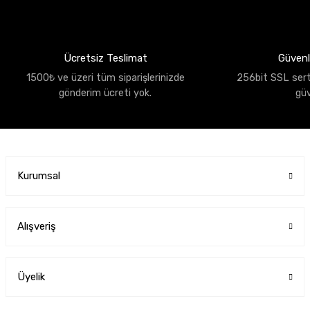
Ücretsiz Teslimat
Güvenli
1500₺ ve üzeri tüm siparişlerinizde
256bit SSL sertif
gönderim ücreti yok.
gü
Kurumsal
Alışveriş
Üyelik