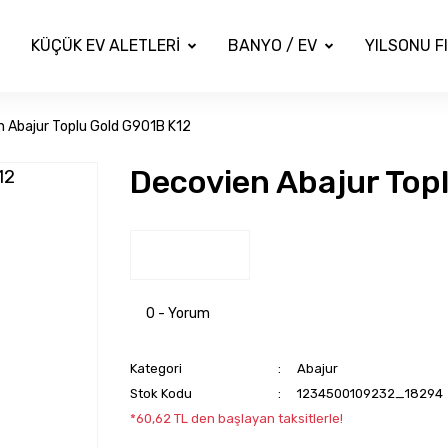
KÜÇÜK EV ALETLERİ
BANYO / EV
YILSONU F
 Abajur Toplu Gold G901B K12
Decovien Abajur Top
0 - Yorum
Kategori
Abajur
Stok Kodu
1234500109232_18294
*60,62 TL den başlayan taksitlerle!