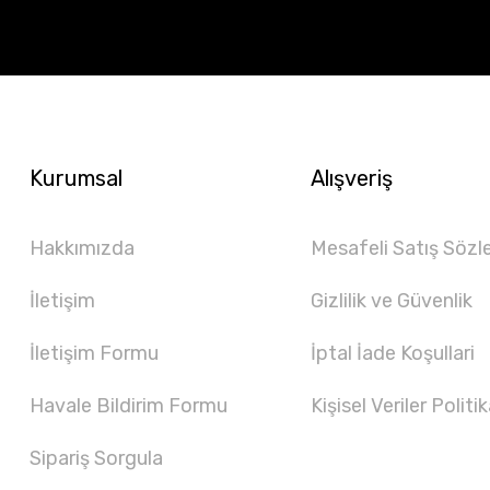
Kurumsal
Alışveriş
Hakkımızda
Mesafeli Satış Sözl
İletişim
Gizlilik ve Güvenlik
İletişim Formu
İptal İade Koşullari
Havale Bildirim Formu
Kişisel Veriler Politik
Sipariş Sorgula