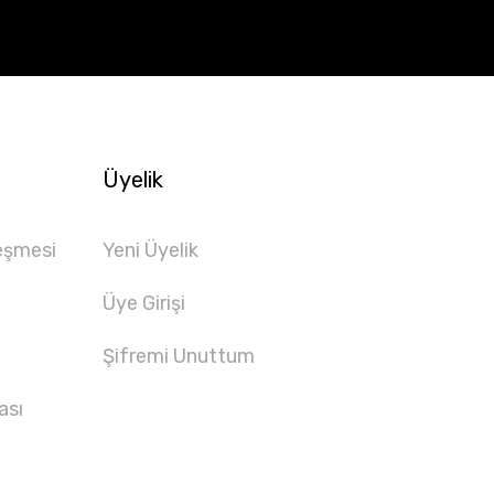
Üyelik
eşmesi
Yeni Üyelik
Üye Girişi
Şifremi Unuttum
ası