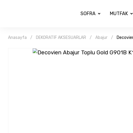
SOFRA
MUTFAK
Anasayfa
DEKORATİF AKSESUARLAR
Abajur
Decovien