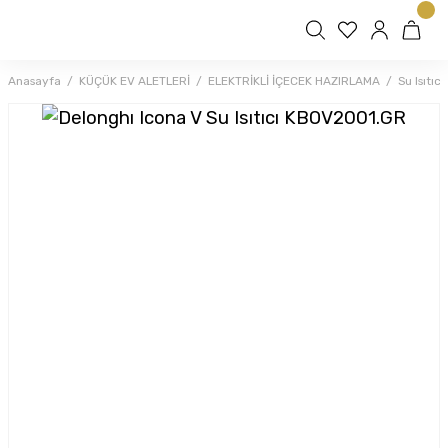
Anasayfa
KÜÇÜK EV ALETLERİ
ELEKTRİKLİ İÇECEK HAZIRLAMA
Su Isıtıcı