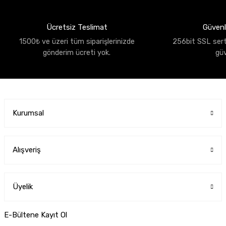
Ücretsiz Teslimat
Güvenli
1500₺ ve üzeri tüm siparişlerinizde
256bit SSL sertif
gönderim ücreti yok.
gü
Kurumsal
Alışveriş
Üyelik
E-Bültene Kayıt Ol