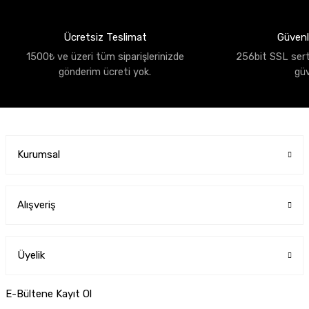
Ücretsiz Teslimat
Güvenli
1500₺ ve üzeri tüm siparişlerinizde
256bit SSL sertif
gönderim ücreti yok.
gü
Kurumsal
Alışveriş
Üyelik
E-Bültene Kayıt Ol