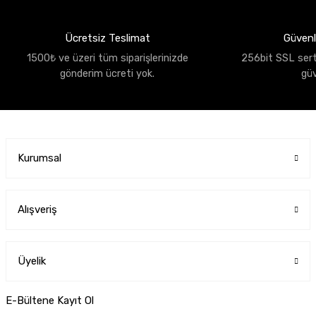
Ücretsiz Teslimat
Güvenli
1500₺ ve üzeri tüm siparişlerinizde
256bit SSL sertif
gönderim ücreti yok.
gü
Kurumsal
Alışveriş
Üyelik
E-Bültene Kayıt Ol