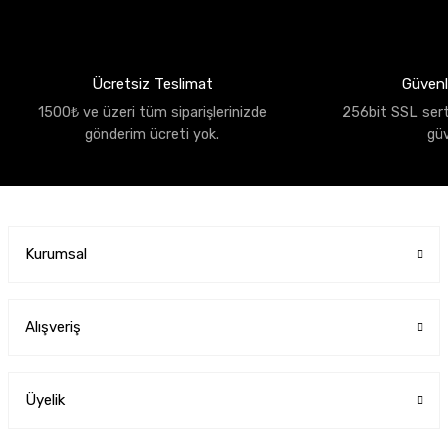
Ücretsiz Teslimat
Güvenli
1500₺ ve üzeri tüm siparişlerinizde
256bit SSL sertif
gönderim ücreti yok.
gü
Kurumsal
Alışveriş
Üyelik