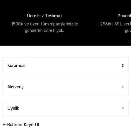
Ücretsiz Teslimat
Güvenli
1500₺ ve üzeri tüm siparişlerinizde
256bit SSL sertif
gönderim ücreti yok.
gü
Kurumsal
Alışveriş
Üyelik
E-Bültene Kayıt Ol