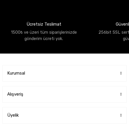
Ücretsiz Teslimat
Güvenli
1500₺ ve üzeri tüm siparişlerinizde
256bit SSL sertif
gönderim ücreti yok.
gü
Kurumsal
Alışveriş
Üyelik