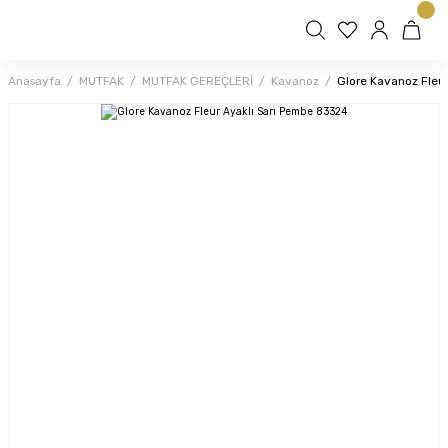
Anasayfa
MUTFAK
MUTFAK GEREÇLERİ
Kavanoz
Glore Kavanoz Fleu