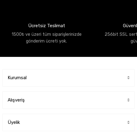
Ücretsiz Teslimat
Güvenli
1500₺ ve üzeri tüm siparişlerinizde
256bit SSL sertif
gönderim ücreti yok.
gü
Kurumsal
Alışveriş
Üyelik