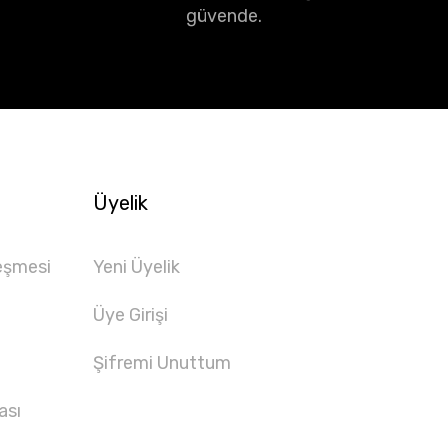
güvende.
Üyelik
eşmesi
Yeni Üyelik
Üye Girişi
Şifremi Unuttum
ası