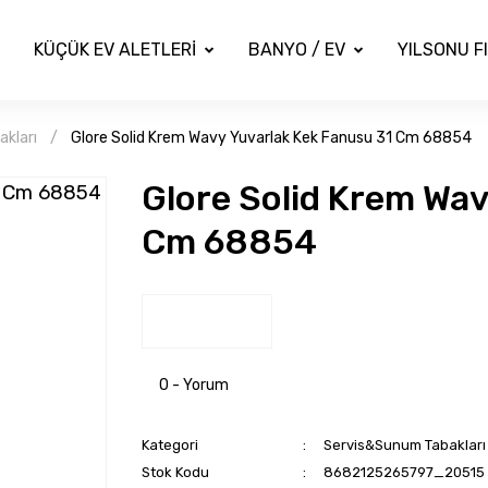
KÜÇÜK EV ALETLERİ
BANYO / EV
YILSONU F
kları
Glore Solid Krem Wavy Yuvarlak Kek Fanusu 31 Cm 68854
Glore Solid Krem Wav
Cm 68854
0 - Yorum
Kategori
Servis&Sunum Tabakları
Stok Kodu
8682125265797_20515