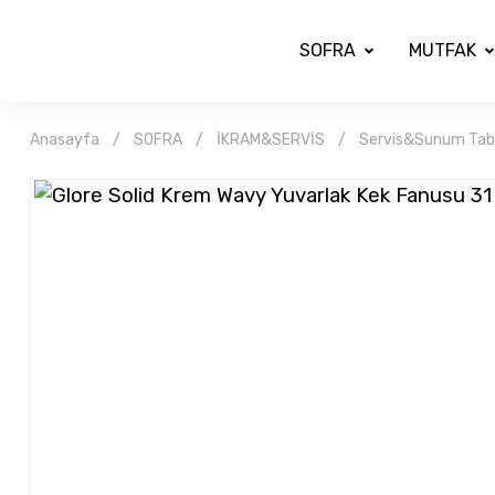
SOFRA
MUTFAK
Anasayfa
SOFRA
İKRAM&SERVİS
Servis&Sunum Taba