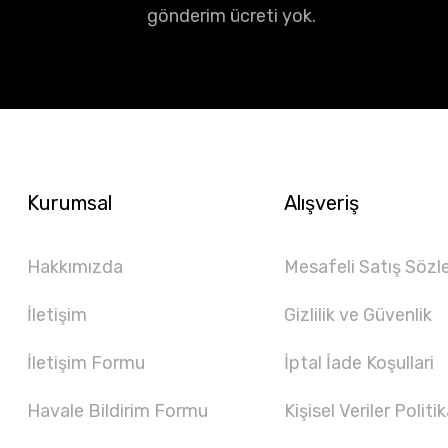
gönderim ücreti yok.
Kurumsal
Alışveriş
Hakkımızda
Mesafeli Satış Sözl
İletişim
Gizlilik ve Güvenlik
İletişim Formu
İptal İade Koşullari
Havale Bildirim Formu
Kişisel Veriler Politik