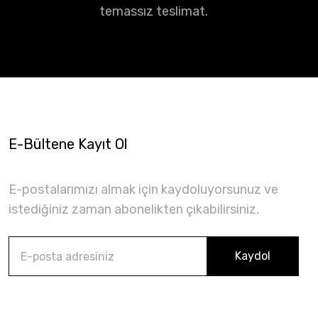
temassız teslimat.
E-Bültene Kayıt Ol
E-postalarımızı almak için kaydoluyorsunuz ve
istediğiniz zaman abonelikten çıkabilirsiniz.
Kaydol