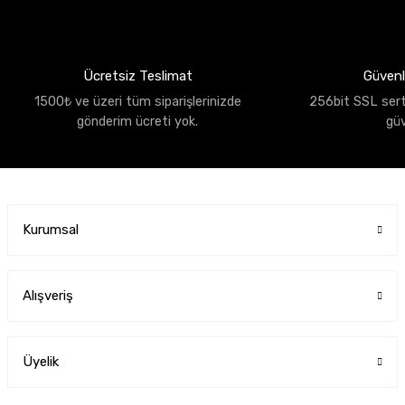
Ücretsiz Teslimat
Güvenli
1500₺ ve üzeri tüm siparişlerinizde
256bit SSL sertif
gönderim ücreti yok.
gü
Kurumsal
Alışveriş
Üyelik