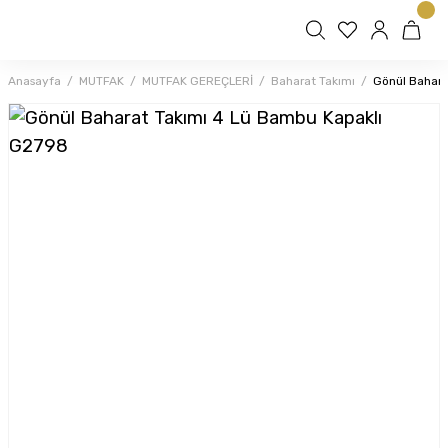
Anasayfa
MUTFAK
MUTFAK GEREÇLERİ
Baharat Takımı
Gönül Bahara