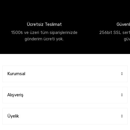
Ücretsiz Teslimat
Güvenli
1500₺ ve üzeri tüm siparişlerinizde
256bit SSL sertif
gönderim ücreti yok.
gü
Kurumsal
Alışveriş
Üyelik