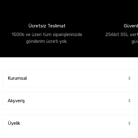
Ücretsiz Teslimat
Güvenli
1500₺ ve üzeri tüm siparişlerinizde
256bit SSL sertif
gönderim ücreti yok.
gü
Kurumsal
Alışveriş
Üyelik