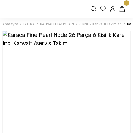
Anasayfa
SOFRA
KAHVALTI TAKIMLARI
6 Kişilik Kahvaltı Takımları
Kar