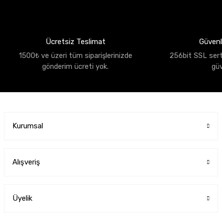
Ücretsiz Teslimat
Güvenli
1500₺ ve üzeri tüm siparişlerinizde
256bit SSL sertif
gönderim ücreti yok.
gü
Kurumsal
Alışveriş
Üyelik