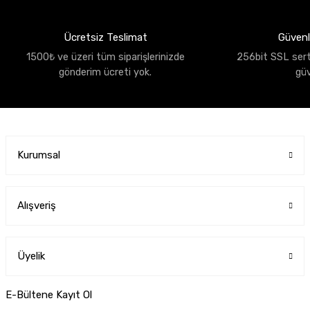
Ücretsiz Teslimat
Güvenli
1500₺ ve üzeri tüm siparişlerinizde
256bit SSL sertif
gönderim ücreti yok.
gü
Kurumsal
Alışveriş
Üyelik
E-Bültene Kayıt Ol