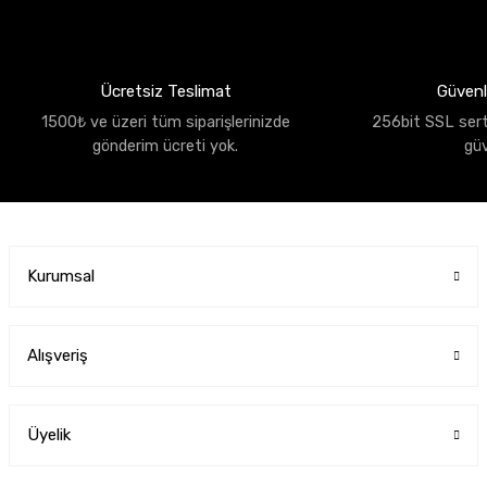
Ücretsiz Teslimat
Güvenli
1500₺ ve üzeri tüm siparişlerinizde
256bit SSL sertif
gönderim ücreti yok.
gü
Kurumsal
Alışveriş
Üyelik