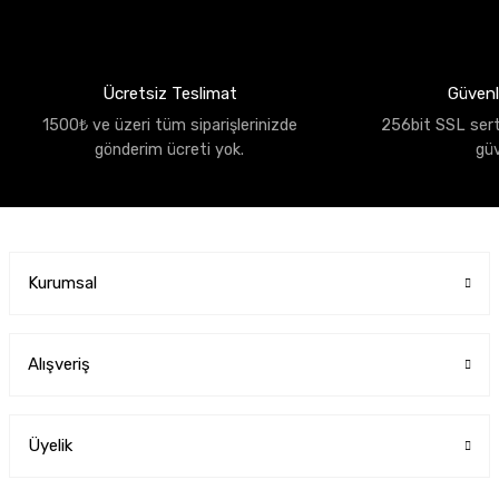
Ücretsiz Teslimat
Güvenli
1500₺ ve üzeri tüm siparişlerinizde
256bit SSL sertif
gönderim ücreti yok.
gü
Kurumsal
Alışveriş
Üyelik