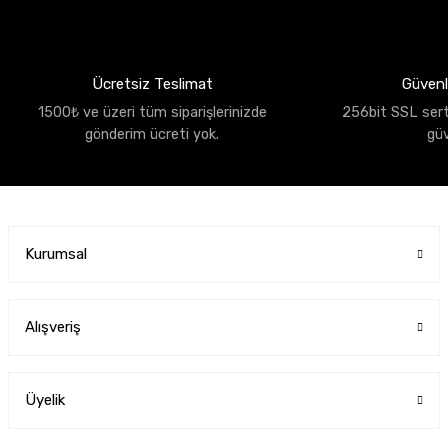
Ücretsiz Teslimat
Güvenli
1500₺ ve üzeri tüm siparişlerinizde
256bit SSL sertif
gönderim ücreti yok.
gü
Kurumsal
Alışveriş
Üyelik