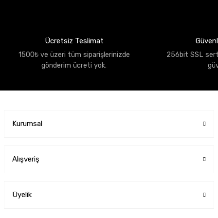
Ücretsiz Teslimat
Güvenli
1500₺ ve üzeri tüm siparişlerinizde
256bit SSL sertif
gönderim ücreti yok.
gü
Kurumsal
Alışveriş
Üyelik