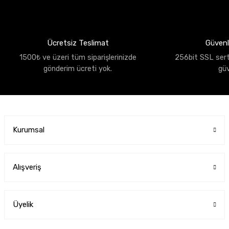
Ücretsiz Teslimat
Güvenli
1500₺ ve üzeri tüm siparişlerinizde
256bit SSL sertif
gönderim ücreti yok.
gü
Kurumsal
Alışveriş
Üyelik