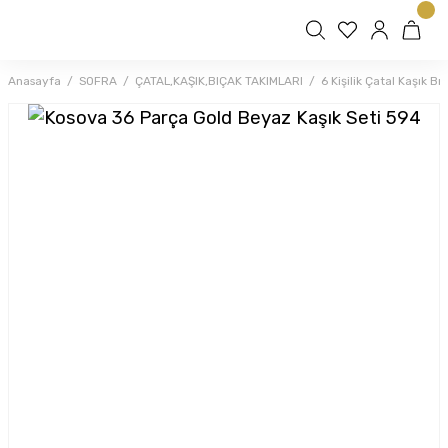
Anasayfa
SOFRA
ÇATAL,KAŞIK,BIÇAK TAKIMLARI
6 Kişilik Çatal Kaşık Bı