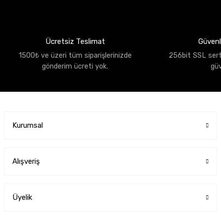
Ücretsiz Teslimat
Güvenli
1500₺ ve üzeri tüm siparişlerinizde
256bit SSL sertif
gönderim ücreti yok.
gü
Kurumsal
Alışveriş
Üyelik