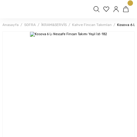
Anasayfa
SOFRA
İKRAM&SERVİS
Kahve Fincan Takımları
Kosova 6 Lı