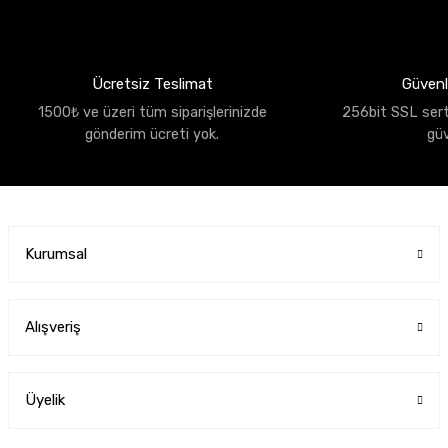
Ücretsiz Teslimat
Güvenli
1500₺ ve üzeri tüm siparişlerinizde
256bit SSL sertif
gönderim ücreti yok.
gü
Kurumsal
Alışveriş
Üyelik