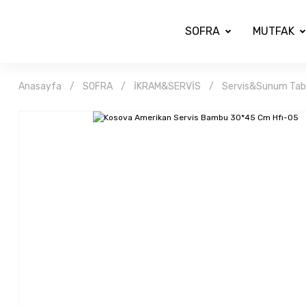
SOFRA
MUTFAK
Anasayfa
SOFRA
İKRAM&SERVİS
Servis&Sunum Taba