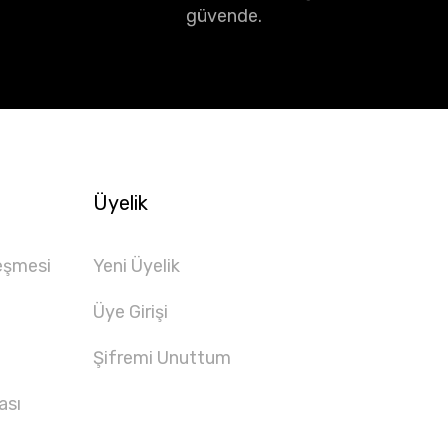
güvende.
Üyelik
eşmesi
Yeni Üyelik
Üye Girişi
Şifremi Unuttum
ası