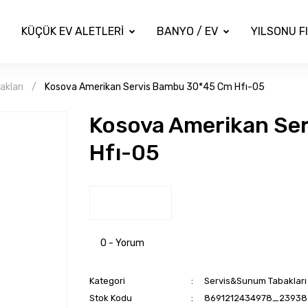
KÜÇÜK EV ALETLERİ
BANYO / EV
YILSONU F
kları
Kosova Amerikan Servis Bambu 30*45 Cm Hfı-05
Kosova Amerikan Se
Hfı-05
0 - Yorum
Kategori
Servis&Sunum Tabakları
Stok Kodu
8691212434978_23938