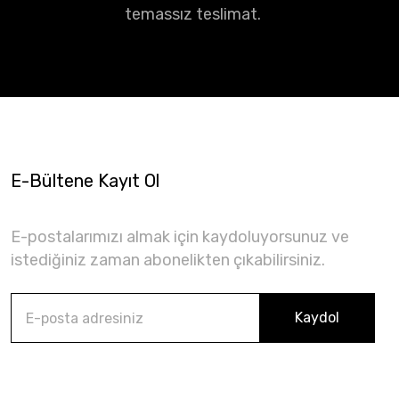
temassız teslimat.
E-Bültene Kayıt Ol
E-postalarımızı almak için kaydoluyorsunuz ve
istediğiniz zaman abonelikten çıkabilirsiniz.
Kaydol