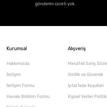
gönderim ücreti yok.
Kurumsal
Alışveriş
Hakkımızda
Mesafeli Satış Sözl
İletişim
Gizlilik ve Güvenlik
İletişim Formu
İptal İade Koşullari
Havale Bildirim Formu
Kişisel Veriler Politik