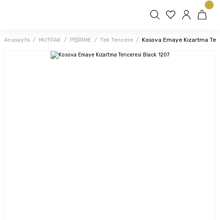
Anasayfa
MUTFAK
PİŞİRME
Tek Tencere
Kosova Emaye Kızartma Tenc