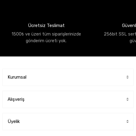
Ücretsiz Teslimat
Güvenli
1500₺ ve üzeri tüm siparişlerinizde
256bit SSL sertif
gönderim ücreti yok.
gü
Kurumsal
Alışveriş
Üyelik