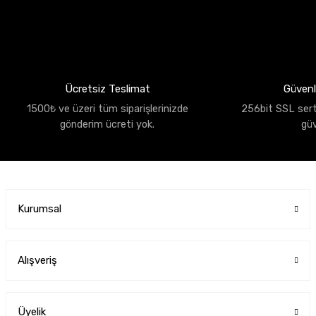
Ücretsiz Teslimat
Güvenli
1500₺ ve üzeri tüm siparişlerinizde
256bit SSL sertif
gönderim ücreti yok.
gü
Kurumsal
Alışveriş
Üyelik