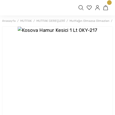
Anasayfa
MUTFAK
MUTFAK GEREÇLERİ
Mutfağın Olmazsa Olmazları