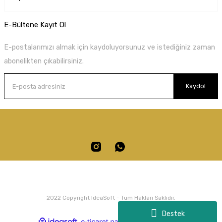
E-Bültene Kayıt Ol
E-postalarımızı almak için kaydoluyorsunuz ve istediğiniz zaman
abonelikten çıkabilirsiniz.
Kaydol
2022 Copyright IdeaSoft - Tüm Hakları Saklıdır.
Destek
ile
ideasoft
e-