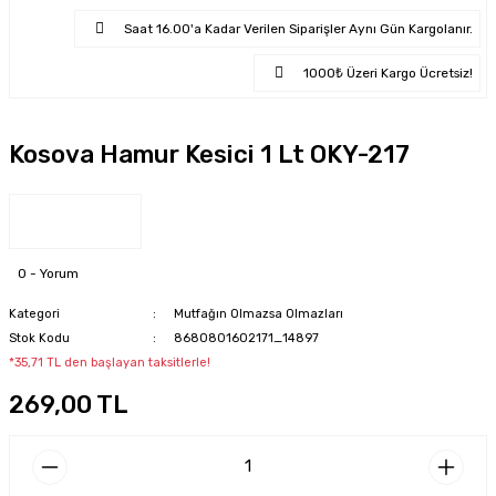
Saat 16.00'a Kadar Verilen Siparişler Aynı Gün Kargolanır.
1000₺ Üzeri Kargo Ücretsiz!
Kosova Hamur Kesici 1 Lt OKY-217
0 - Yorum
Kategori
Mutfağın Olmazsa Olmazları
Stok Kodu
8680801602171_14897
*35,71 TL den başlayan taksitlerle!
269,00 TL