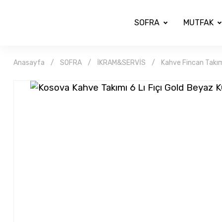
SOFRA
MUTFAK
Anasayfa
SOFRA
İKRAM&SERVİS
Kahve Fincan Takım