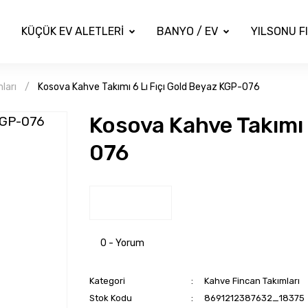
KÜÇÜK EV ALETLERİ
BANYO / EV
YILSONU F
ları
Kosova Kahve Takımı 6 Lı Fıçı Gold Beyaz KGP-076
Kosova Kahve Takımı 
076
0 - Yorum
Kategori
Kahve Fincan Takımları
Stok Kodu
8691212387632_18375