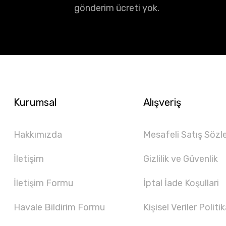
gönderim ücreti yok.
Kurumsal
Alışveriş
Hakkımızda
Mesafeli Satış Sözl
İletişim
Gizlilik ve Güvenlik
İletişim Formu
İptal İade Koşullari
Havale Bildirim Formu
Kişisel Veriler Politik