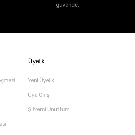
güvende.
Üyelik
eşmesi
Yeni Üyelik
Üye Girişi
Şifremi Unuttum
ası