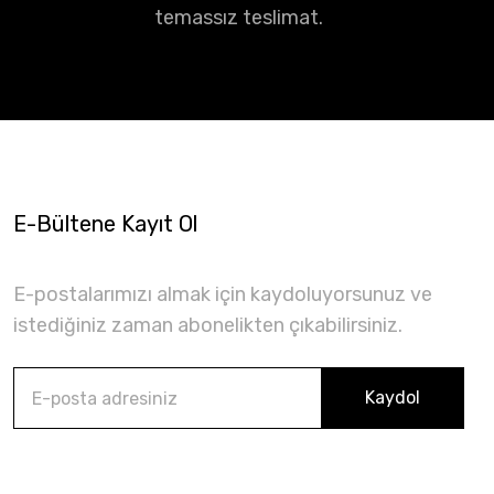
temassız teslimat.
E-Bültene Kayıt Ol
E-postalarımızı almak için kaydoluyorsunuz ve
istediğiniz zaman abonelikten çıkabilirsiniz.
Kaydol