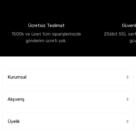
Ücretsiz Teslimat
Güvenli
1500₺ ve üzeri tüm siparişlerinizde
256bit SSL sertif
gönderim ücreti yok.
gü
Kurumsal
Alışveriş
Üyelik