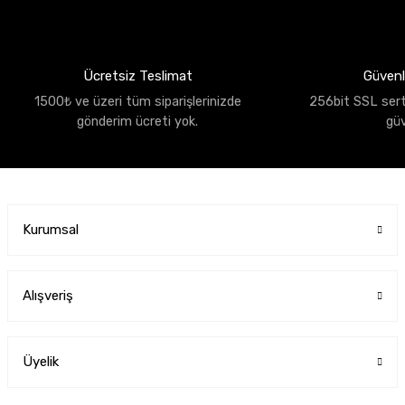
Ücretsiz Teslimat
Güvenli
1500₺ ve üzeri tüm siparişlerinizde
256bit SSL sertif
gönderim ücreti yok.
gü
Kurumsal
Alışveriş
Üyelik