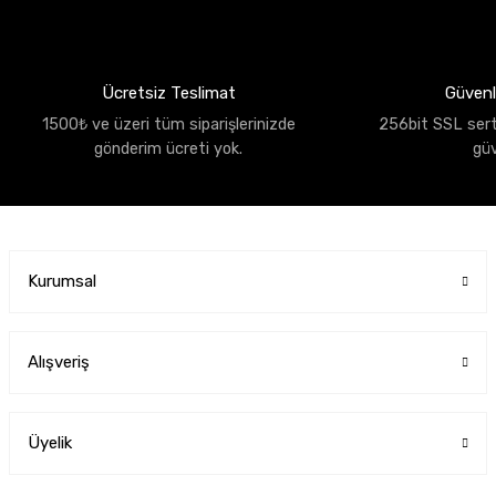
Ücretsiz Teslimat
Güvenli
1500₺ ve üzeri tüm siparişlerinizde
256bit SSL sertif
gönderim ücreti yok.
gü
Kurumsal
Alışveriş
Üyelik