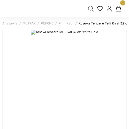
Anasayfa
MUTFAK
PİŞİRME
Fırın Kabı
Kosova Tencere Telli Oval 32 c