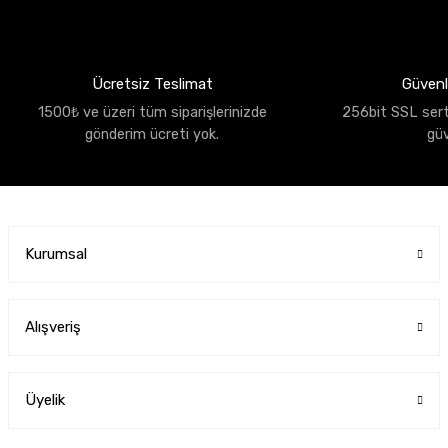
Ücretsiz Teslimat
Güvenli
1500₺ ve üzeri tüm siparişlerinizde
256bit SSL sertif
gönderim ücreti yok.
gü
Kurumsal
Alışveriş
Üyelik