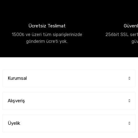
Ücretsiz Teslimat
Güvenli
1500₺ ve üzeri tüm siparişlerinizde
256bit SSL sertif
gönderim ücreti yok.
gü
Kurumsal
Alışveriş
Üyelik